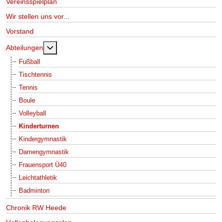
Vereinsspielplan
Wir stellen uns vor...
Vorstand
MOD_MENU_TOGGLE_SUBMENU_LABEL
Abteilungen
Fußball
Tischtennis
Tennis
Boule
Volleyball
Kinderturnen
Kindergymnastik
Damengymnastik
Frauensport Ü40
Leichtathletik
Badminton
Chronik RW Heede