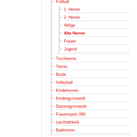
Fußball
1. Herren
2. Herren
Altliga
Alte Herren
Frauen
Jugend
Tischtennis
Tennis
Boule
Volleyball
Kinderturnen
Kindergymnastik
Damengymnastik
Frauensport Ü40
Leichtathletik
Badminton