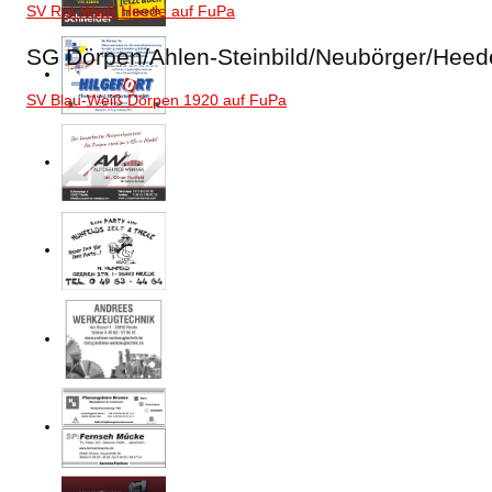
SV Rot-Weiß Heede auf FuPa
SG Dörpen/Ahlen-Steinbild/Neubörger/Heede
SV Blau-Weiß Dörpen 1920 auf FuPa