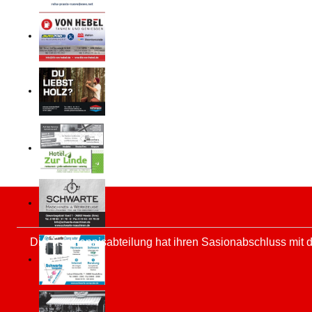
Die Tischtennisabteilung hat ihren Sasionabschluss mit