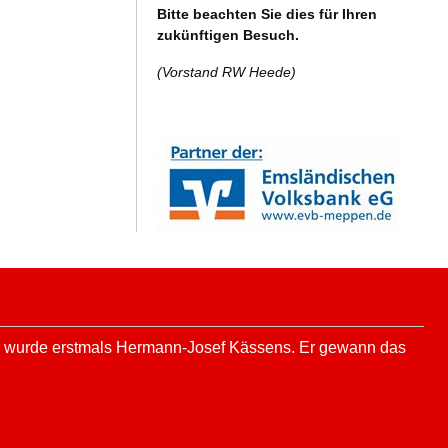
Bitte beachten Sie dies für Ihren
zukünftigen Besuch.
(Vorstand RW Heede)
ter wurde erstmals Hermann-Josef Kässens. Er gewann das