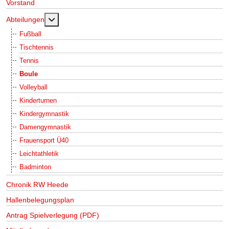
Vorstand
MOD_MENU_TOGGLE_SUBMENU_LABEL
Abteilungen
Fußball
Tischtennis
Tennis
Boule
Volleyball
Kinderturnen
Kindergymnastik
Damengymnastik
Frauensport Ü40
Leichtathletik
Badminton
Chronik RW Heede
Hallenbelegungsplan
Antrag Spielverlegung (PDF)